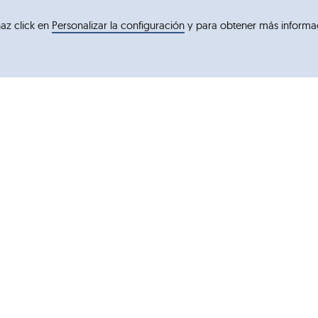
haz click en
Personalizar la configuración
y para obtener más informa
Kids
Marcas
an P4H®
Blemil
m
Blevit
ds
Blenuten
Complementos ORL
DONNAplus
Variplus