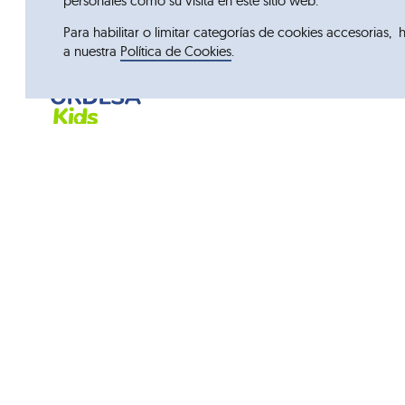
personales como su visita en este sitio web.
Para habilitar o limitar categorías de cookies accesorias, 
a nuestra
Política de Cookies
.
Acceso rápido
ORDESA 
Grupo Ordesa
Imunogluk
Compañía
Symbiora
Fundació Ordesa
OMEGA Ki
Calidad
Vitamin D
I+D+i
DHAVit
FERRIMax