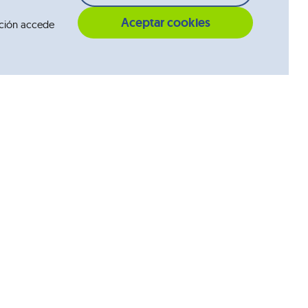
Aceptar cookies
ción accede
Contacto
Pregúntanos
Dónde estamos
Consultas Profesionales de la Salud
Síguenos