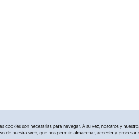
e las cookies son necesarias para navegar. A su vez, nosotros y nuestro
l uso de nuestra web, que nos permite almacenar, acceder y procesar 